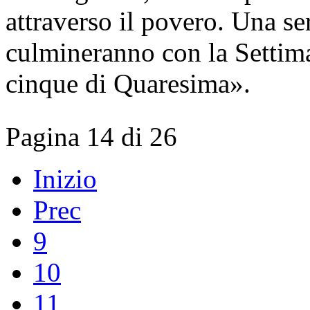
attraverso il povero. Una ser
culmineranno con la Settiman
cinque di Quaresima».
Pagina 14 di 26
Inizio
Prec
9
10
11