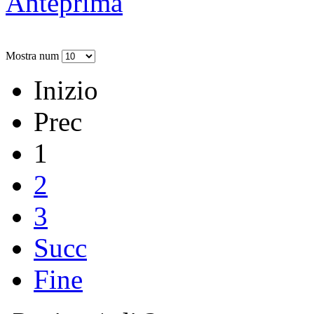
Anteprima
Mostra num
Inizio
Prec
1
2
3
Succ
Fine