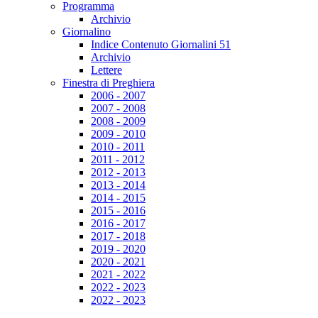
Programma
Archivio
Giornalino
Indice Contenuto Giornalini 51
Archivio
Lettere
Finestra di Preghiera
2006 - 2007
2007 - 2008
2008 - 2009
2009 - 2010
2010 - 2011
2011 - 2012
2012 - 2013
2013 - 2014
2014 - 2015
2015 - 2016
2016 - 2017
2017 - 2018
2019 - 2020
2020 - 2021
2021 - 2022
2022 - 2023
2022 - 2023