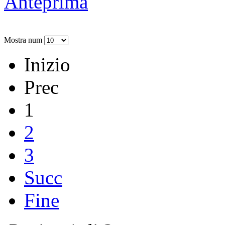
Anteprima
Mostra num
Inizio
Prec
1
2
3
Succ
Fine